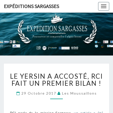
Skip
EXPÉDITIONS SARGASSES
Togg
to
navig
content
LE
LE YERSIN A ACCOSTÉ, RCI
YERSIN
A
FAIT UN PREMIER BILAN !
ACCOSTÉ,
RCI
29 Octobre 2017
Les Moussaillons
FAIT
UN
PREMIER