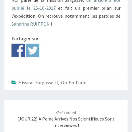
RCI parle de la mission Sargasse,
un article a été
BILAN
publié le 25-10-2017
et fait un premier bilan sur
!
l’expédition. On retrouve notamment les paroles de
Sandrine RUITTON
!
Partager sur :
Mission Sargasse II
,
On En Parle
Navigation
d'article
Précédent
[JOUR 22] A Peine Arrivés Nos Scientifiques Sont
Interviewés !