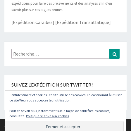
expéditions pour faire des prélèvements et des analyses afin d'en
savoir plus sur ces algues brunes.
[Expédition Caraïbes]
[Expédition Transatlatique]
Rechercher :
Recher
SUIVEZ L’EXPÉDITION SUR TWITTER !
Confidentialité et cookies : ce site utilise des cookies. En continuant à utiliser
Tweets by @ExpeSargasses
ce site Web, vous acceptez leur utilisation.
Pour en savoir plus, notamment sur la façon de contrôler les cookies,
consultez :
Politique relative aux cookies
© 2026
|
Fièrement propulsé par
WordPress
|
Thème :
Nisarg