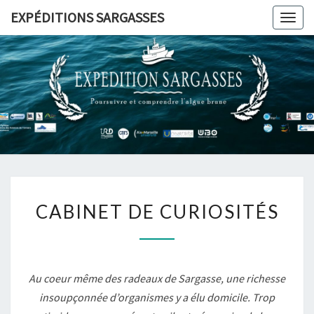
Skip
EXPÉDITIONS SARGASSES
Togg
to
navig
content
CABINET
CABINET DE CURIOSITÉS
DE
CURIOSITÉS
Au coeur même des radeaux de Sargasse, une richesse
insoupçonnée d’organismes y a élu domicile. Trop